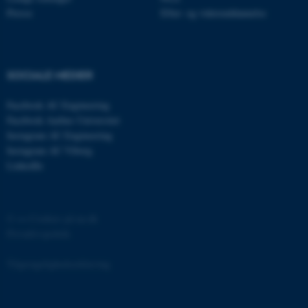
grundlæggende funktioner
Presse
Efter- og videreuddannelse
som navigation mm.
Hjemmesiden kan ikke
fungerer uden disse cookies.
SOCIALE MEDIER
Facebook AU Engineering
Facebook Aarhus Universitet
Navn
Udbyder / Domæne
Instagram AU Engineering
be_typo_user
TYPO3 Association
Instagram AU Viborg
.au.dk
LinkedIn
fe_typo_user
Typo3 Association
©
—
Cookies på au.dk
.au.dk
Privatlivspolitik
Tilgængelighedserklæring