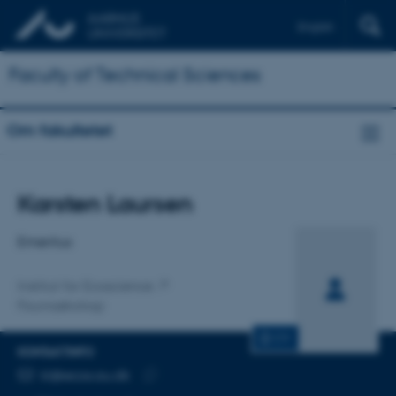
English
Faculty of Technical Sciences
Om fakultetet
Titel
Karsten Laursen
Primær tilknytning
Emeritus
Institut for Ecoscience
Faunaøkologi
CV
KONTAKTINFO
MAILADRESSE
kl@ecos.au.dk