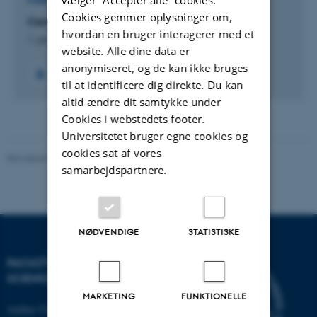
FORSKNINGSPROJEKT
Cookies gemmer oplysninger om,
Center for Vadehavsforskning
hvordan en bruger interagerer med et
1. januar 2010
website. Alle dine data er
anonymiseret, og de kan ikke bruges
til at identificere dig direkte. Du kan
altid ændre dit samtykke under
Cookies i webstedets footer.
Universitetet bruger egne cookies og
cookies sat af vores
Revideret 10.12.2025
-
TECH websupport
samarbejdspartnere.
NØDVENDIGE
STATISTISKE
FACULTY OF TECHNICAL
SCIENCES
MARKETING
FUNKTIONELLE
Aarhus Universitet