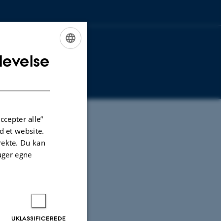
levelse
ENGLISH
DANISH
ccepter alle”
 et website.
irekte. Du kan
uger egne
kulteterne Nat
UKLASSIFICEREDE