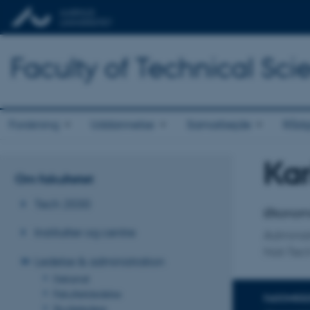
Faculty of Technical Sci
Forskning
Uddannelse
Samarbejde
Rådg
Kar
Titel
Om fakultetet
Primær 
Tech 2030
Økonom
Institutter og centre
Administ
Nat-Tec
Ledelse & administration
Dekanat
Fakultetsledelse
FAGOMRÅ
Studieledere