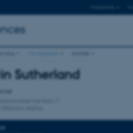
Til studerende
Til
ences
ivning
Om fakultetet
Kontakt
in Sutherland
tilknytning
ichef
rationscenter Nat-Tech
h Økonomi, Aarhus
DER