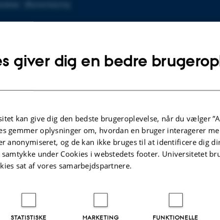
ledelse
Økonomistyring
NFO
23 38 14 26
UMMER
SE
Aarhus C, 1521-417
s giver dig en bedre brugerop
Kopier
au.dk
Mere
telefonnummer
Kopier
mailadresse
itet kan give dig den bedste brugeroplevelse, når du vælger ”A
es gemmer oplysninger om, hvordan en bruger interagerer med
er anonymiseret, og de kan ikke bruges til at identificere dig d
Profil
t samtykke under Cookies i webstedets footer. Universitetet br
kies sat af vores samarbejdspartnere.
 Økonomi står for den overordnede økonomistyring på fa
.
STATISTISKE
MARKETING
FUNKTIONELLE