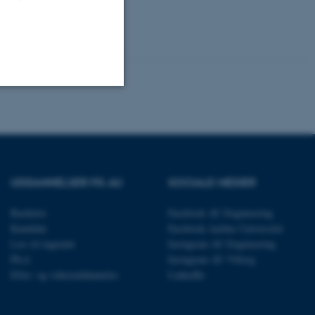
Uklassificerede
ere nogle
UDDANNELSER PÅ AU
SOCIALE MEDIER
rer uden disse
Bachelor
Facebook AU Engineering
Kandidat
Facebook Aarhus Universitet
Læs til ingeniør
Instagram AU Engineering
Ph.d.
Instagram AU Viborg
Efter- og videreuddannelse
LinkedIn
 vores CMS-udbyder,
identificere en backend-
bruger er logget ind i