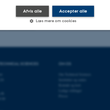
Afvis alle
Accepter alle
Læs mere om cookies
.2025
-
TECH websupport
Statistiske
Marketing
Funktionelle
es hjælper med at gøre hjemmesiden brugbar ved at aktiv
TECHNICAL SCIENCES
OM OS
nktioner som navigation mm. Hjemmesiden kan ikke funge
et
Om Technical Sciences
120
Institutter og centre
Kontakt og kort
Ledige stillinger
.dk
Udbyder / Domæne
Udløb
Beskrivelse
Presse
0 00
30
Denne cookie sættes af
TYPO3 Association
minutter
TYPO3, og bruges til at 
.au.dk
session, når en backend-