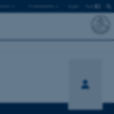
Find
 ph.d.er
Til medarbejdere
English