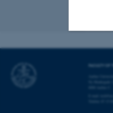
Revideret 10.12
Nødvendige
Nødvendige cooki
FACULTY OF 
grundlæggende fu
cookies.
Aarhus Universit
Ny Munkegade 
8000 Aarhus C
E-mail: tech@au
Navn
Telefon: 87 15 0
be_typo_user