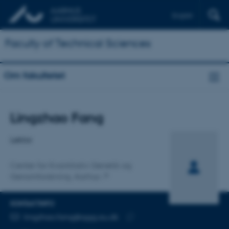
English
Faculty of Technical Sciences
Om fakultetet
Titel
Lingzhao Fang
Primær tilknytning
Lektor
Center for Kvantitativ Genetik og
Genomforskning, Aarhus
KONTAKTINFO
MAILADRESSE
lingzhao.fang@qgg.au.dk