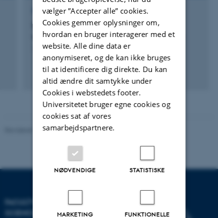
vælger ”Accepter alle” cookies.
FORSKNINGSPROJEKT
Cookies gemmer oplysninger om,
Decipher Complex Phenotypes via Cross-
hvordan en bruger interagerer med et
species Analysis of the Regulatory Genome
website. Alle dine data er
1. aug. 2025
-
31. jul. 2029
anonymiseret, og de kan ikke bruges
til at identificere dig direkte. Du kan
altid ændre dit samtykke under
Cookies i webstedets footer.
Universitetet bruger egne cookies og
cookies sat af vores
samarbejdspartnere.
Revideret 10.12.2025
-
TECH websupport
NØDVENDIGE
STATISTISKE
FACULTY OF TECHNICAL
SCIENCES
MARKETING
FUNKTIONELLE