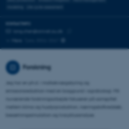
modeling
Life cycle assessment
KONTAKTINFO
MAILADRESSE
long.chen@anivet.au.dk
Kopier
Mere
Tjele, 8856-3067
mailadresse
Forskning
Jeg har en ph.d. i malkekvægsstyring og
emissionsreduktion med en baggrund i agrobiologi. Mit
nuværende forskningsarbejde fokuserer på samspillet
mellem klima og husdyrproduktion, næringsstofkredsløb,
besætningssimulation og livscyklusanalyse.