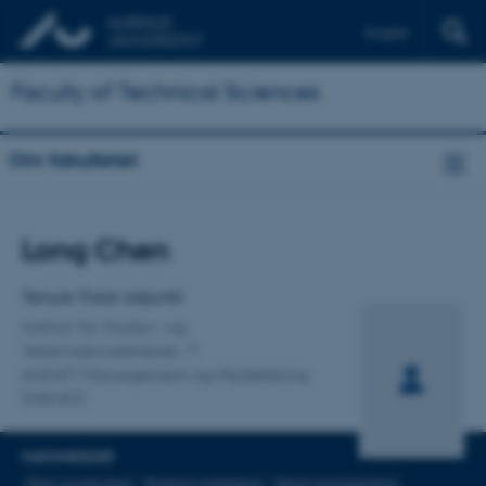
English
Faculty of Technical Sciences
Om fakultetet
Titel
Long Chen
Primær tilknytning
Tenure Track adjunkt
Institut for Husdyr- og
Veterinærvidenskab
ANIVET Management og Modellering
(MAMO)
FAGOMRÅDER
Dairy production
Emission mitgation
Herd management