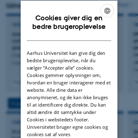
Udvalgte publikationer
Flere
Cookies giver dig en
ENGLISH
TIDSSKRIFTARTIKEL
TI
bedre brugeroplevelse
Assessing the carbon footprint of converting
E
DANISH
confinement dairy production to seasonal
e
grazing in a dairy herd: a scenario study
pr
Aarhus Universitet kan give dig den
c
Chen, L. +4.
bedste brugeroplevelse, når du
J
Livestock Science
vælger ”Accepter alle” cookies.
Li
Cookies gemmer oplysninger om,
hvordan en bruger interagerer med et
Fagfællebedømt
F
Digital
website. Alle dine data er
version
anonymiseret, og de kan ikke bruges
vedhæftet
Projekter
Aktiviteter
til at identificere dig direkte. Du kan
altid ændre dit samtykke under
Cookies i webstedets footer.
FORSKNINGSPROJEKT
F
Universitetet bruger egne cookies og
N-LIFE Kvantificering og reduktion af
U
cookies sat af vores