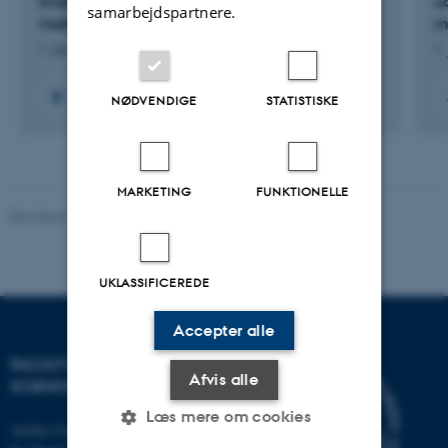
kvælstoftab og emission af drivhusgasser fra
u
samarbejdspartnere.
malkekvæg og kvæggylle
m
1. jan. 2025
-
31. dec. 2028
1.
+5
NØDVENDIGE
STATISTISKE
MARKETING
FUNKTIONELLE
Revideret 10.12.2025
-
TECH websupport
UKLASSIFICEREDE
Accepter alle
FACULTY OF TECHNICAL
Afvis alle
SCIENCES
Læs mere om cookies
Aarhus Universitet