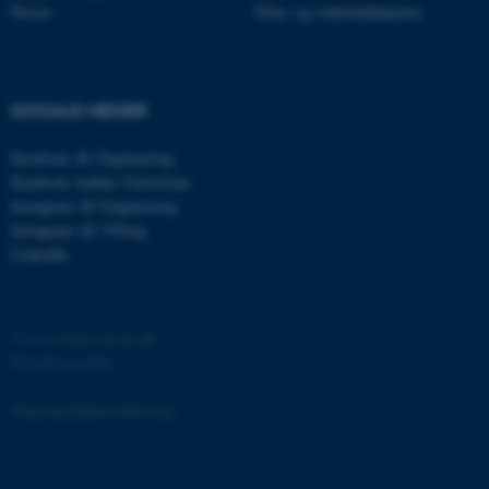
Presse
Efter- og videreuddannelse
fe_typo_user
Typo3 Association
.au.dk
SOCIALE MEDIER
Facebook AU Engineering
Facebook Aarhus Universitet
Instagram AU Engineering
Instagram AU Viborg
LinkedIn
©
—
Cookies på au.dk
Privatlivspolitik
ASP.NET_SessionId
Microsoft Corporation
.au.dk
Tilgængelighedserklæring
162228 / i31