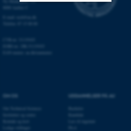
Ny Munkegade 120
8000 Aarhus C
Nødvendige
Statistiske
Marketing
E-mail: tech@au.dk
Telefon: 87 15 00 00
Funktionelle
Uklassificerede
CVR-nr: 31119103
EORI-nr.: DK-31119103
Nødvendige cookies hjælper
EAN-numre:
au.dk/eannumre
med at gøre hjemmesiden
brugbar ved at aktivere nogle
grundlæggende funktioner
som navigation mm.
Hjemmesiden kan ikke
fungerer uden disse cookies.
OM OS
UDDANNELSER PÅ AU
Om Technical Sciences
Bachelor
Institutter og centre
Kandidat
Navn
Udbyder / Domæne
Kontakt og kort
Læs til ingeniør
be_typo_user
TYPO3 Association
Ledige stillinger
Ph.d.
.au.dk