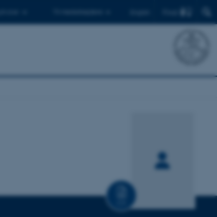
Find
 ph.d.er
Til medarbejdere
English
CV