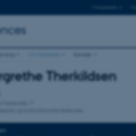
Til studerende
Til
ences
ivning
Om fakultetet
Kontakt
grethe Therkildsen
tilknytning
r
for Fødevarer
tierede og biofunktionelle fødevarer
NFO