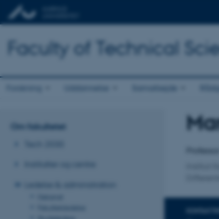
Faculty of Technical Sci
Forskning
Uddannelse
Samarbejde
Rådg
Mar
Titel
Om fakultetet
Primær 
Tech 2030
Professo
Institutter og centre
Institut 
Differen
Ledelse & administration
Dekanat
Fakultetsledelse
KONTAKTI
Studieledere