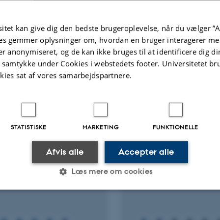
ællebedømt
itet kan give dig den bedste brugeroplevelse, når du vælger ”A
Digital
Link til
es gemmer oplysninger om, hvordan en bruger interagerer med
version
digital
er anonymiseret, og de kan ikke bruges til at identificere dig d
vedhæftet
version
t samtykke under Cookies i webstedets footer. Universitetet br
inkluderet
Flere
ter
Aktiviteter
kies sat af vores samarbejdspartnere.
NINGSPROJEKT
FORSKNINGSPROJEKT
Eat II: Græsbaseret
Måling og reduktion a
STATISTISKE
MARKETING
FUNKTIONELLE
ogisk oksekød der
metan i praksis (MET
mer bæredygtig
1. jan. 2023
-
1. dec. 2025
Afvis alle
Accepter alle
eadfærd
Læs mere om cookies
 2023
-
31. dec. 2023
Statistiske
Marketing
Funktionelle