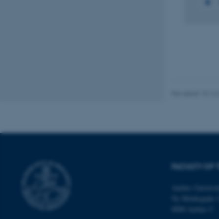
Nødvendige cooki
grundlæggende fu
cookies.
Revideret 10.12
Navn
be_typo_user
fe_typo_user
FACULTY OF 
Aarhus Universit
Ny Munkegade 
8000 Aarhus C