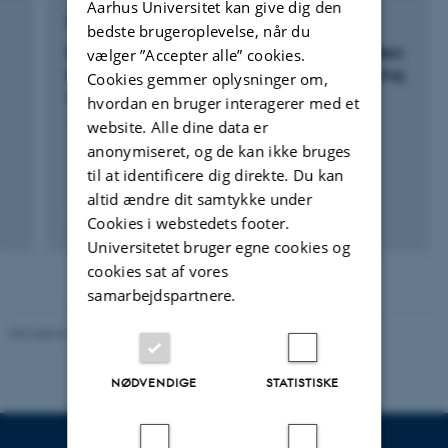
Aarhus Universitet kan give dig den
FORSKNINGSPROJEKT
bedste brugeroplevelse, når du
Individuelle proteiners og fremstillingsmetoders
vælger ”Accepter alle” cookies.
effekt på mekanismerne bag varmeinaktivering
Cookies gemmer oplysninger om,
af iboende mælkeenzymer
hvordan en bruger interagerer med et
1. jan. 2011
-
1. jan. 2014
website. Alle dine data er
anonymiseret, og de kan ikke bruges
til at identificere dig direkte. Du kan
altid ændre dit samtykke under
Cookies i webstedets footer.
Universitetet bruger egne cookies og
cookies sat af vores
samarbejdspartnere.
Revideret 10.12.2025
-
TECH websupport
NØDVENDIGE
STATISTISKE