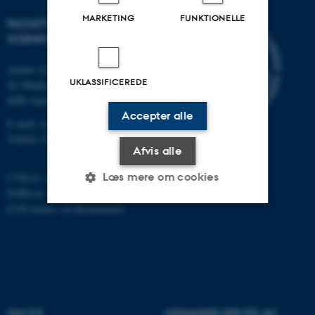
MARKETING
FUNKTIONELLE
FACULTY OF TECHNICAL
SCIENCES
Aarhus Universitet
UKLASSIFICEREDE
Ny Munkegade 120
8000 Aarhus C
Accepter alle
E-mail: tech@au.dk
Telefon: 87 15 00 00
Afvis alle
Læs mere om cookies
CVR-nr: 31119103
EORI-nr.: DK-31119103
EAN-numre:
au.dk/eannumre
Nødvendige
Statistiske
Marketing
Funktionelle
Uklassificerede
OM OS
UDDANNELSER PÅ AU