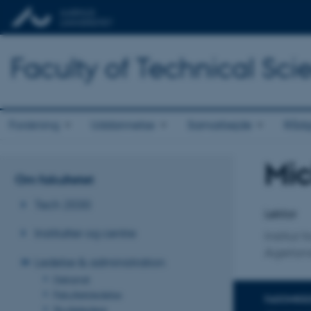
Faculty of Technical Sci
Forskning
Uddannelse
Samarbejde
Rådg
Mic
Titel
Om fakultetet
Primær 
Tech 2030
Lektor
Institutter og centre
Institut 
Agerland
Ledelse & administration
Dekanat
Fakultetsledelse
FAGOMRÅ
Studieledere