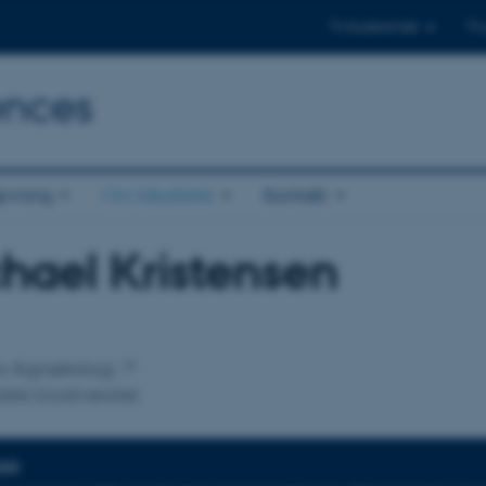
Til studerende
Til
ences
ivning
Om fakultetet
Kontakt
hael Kristensen
tilknytning
for Agroøkologi
ets biodiversitet
DER