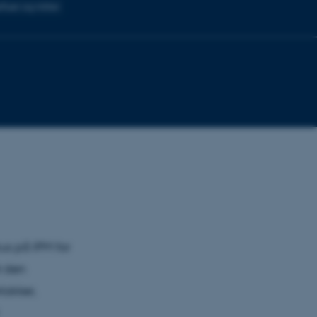
fluer og mitter
s på IPM for
t den
lakker,