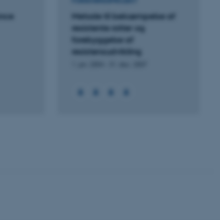
FORSKNINGSPROJEKT
ance
Metode til bekæmpelse af
resistente rotter og
forebyggelse af
 vores CMS-udbyder,
resistensudvikling
identificere en backend-
bruger er logget ind i
1. jan. 2004
-
31. dec. 2007
rbundet med Typo3-
emet. Det bruges generelt
ntifikator for at gøre det
præferencer, men i mange
 ikke nødvendigt, da det
lt af platformen, skønt
webstedsadministratorer. I
dstillet til at blive
en browsersession. Det
entifikator i stedet for
ose platform session
emmesider, som er skrevet
gi. Den bruges af serveren
onym brugersession.
session cookie, brugt af
Bruges normalt til at
ugersession af serveren.