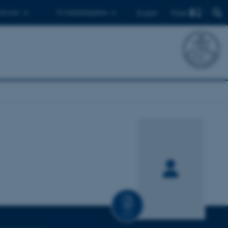
Find
 ph.d.er
Til medarbejdere
English
CV