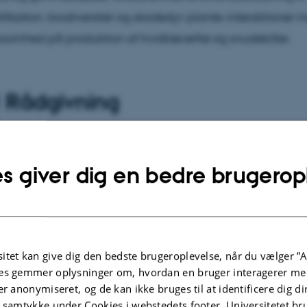
tifikation, biodiversitet og skadedyr-plante-interaktioner 
mhed på produktion af hvidkløverfrø og snudebiller.
Rådgivning
iver Miljøstyrelsen i forbindelse med effektivitetsvurdering
cider og Landbrugsstyrelsen i forbindelse med skadedyr o
s giver dig en bedre brugerop
er.
itet kan give dig den bedste brugeroplevelse, når du vælger ”A
lgte publikationer
Flere
es gemmer oplysninger om, hvordan en bruger interagerer med
er anonymiseret, og de kan ikke bruges til at identificere dig d
t samtykke under Cookies i webstedets footer. Universitetet br