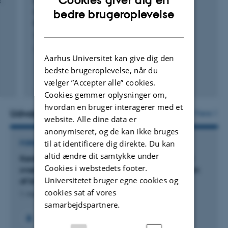
Cookies giver dig en
s
Increased Prevalence of Coronary Artery
ENGLISH
Calcification in Patients with Post-Surgical
bedre brugeroplevelse
Hypoparathyroidism
DANISH
Thornhøj, S. +5.
Journal of Bone and Mineral Research
Aarhus Universitet kan give dig den
bedste brugeroplevelse, når du
Fagfællebedømt
vælger ”Accepter alle” cookies.
Digital
Cookies gemmer oplysninger om,
version
hvordan en bruger interagerer med et
vedhæftet
Udvalgte projekter
Flere
website. Alle dine data er
anonymiseret, og de kan ikke bruges
til at identificere dig direkte. Du kan
FORSKNINGSPROJEKT
altid ændre dit samtykke under
Kardiovaskulær risikovurdering af patienter med
Cookies i webstedets footer.
svær psoriasis ved hjerte CT-skanning og effekten
Universitetet bruger egne cookies og
af biologisk behandling
cookies sat af vores
1. mar. 2011
-
28. feb. 2017
samarbejdspartnere.