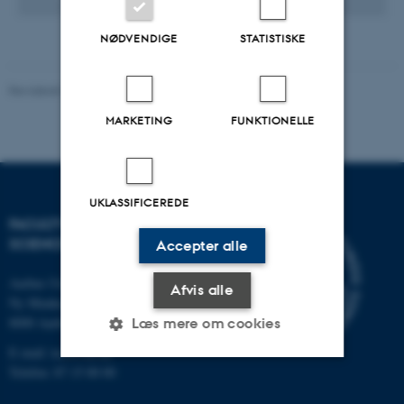
NØDVENDIGE
STATISTISKE
Revideret 10.12.2025
-
TECH websupport
MARKETING
FUNKTIONELLE
UKLASSIFICEREDE
FACULTY OF TECHNICAL
SCIENCES
Accepter alle
Aarhus Universitet
Afvis alle
Ny Munkegade 120
8000 Aarhus C
Læs mere om cookies
E-mail: tech@au.dk
Telefon: 87 15 00 00
Nødvendige
Statistiske
Marketing