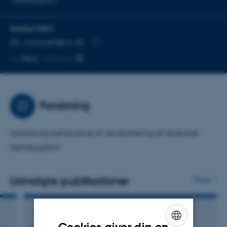
KONTAKTINFO
MAILADRESSE
morboett@rm.dk
Kopier
Mere
Herning
mailadresse
Forskning
Udredning behandling of rehabilitering af iskæmisk
hjertesygdom
Udvalgte publikationer
Flere
TIDSSKRIFTARTIKEL