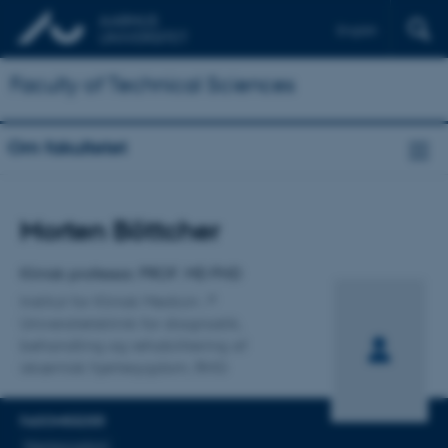
English
Faculty of Technical Sciences
Om fakultetet
Titel
Morten Böttcher
Primær tilknytning
Klinisk professor, PROF. MD PHD
Institut for Klinisk Medicin
Universitetsklinik for diagnostik,
behandling og rehabilitering af
iskæmisk hjertesygdom, RHG
FAGOMRÅDER
Hjertesygdom