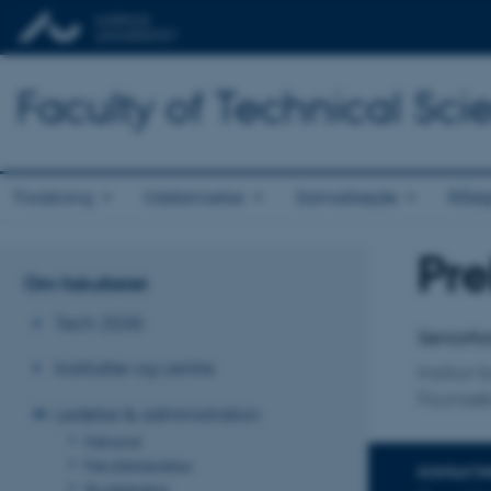
Faculty of Technical Sci
Forskning
Uddannelse
Samarbejde
Rådg
Pr
Titel
Om fakultetet
Primær 
Tech 2030
Seniorfor
Institutter og centre
Institut 
Faunaøk
Ledelse & administration
Dekanat
Fakultetsledelse
KONTAKTI
Studieledere