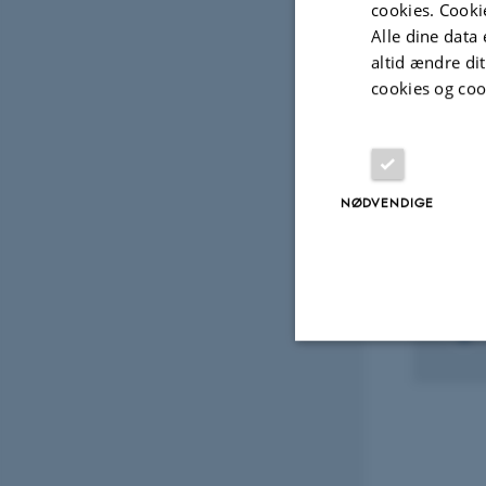
cookies. Cooki
Alle dine data 
Digital
altid ændre di
version
cookies og coo
vedhæfte
Projek
NØDVENDIGE
FORS
Summ
20. ja
Nødvendige
Nødvendige cooki