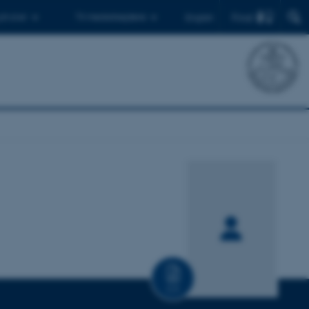
Find
 ph.d.er
Til medarbejdere
English
CV