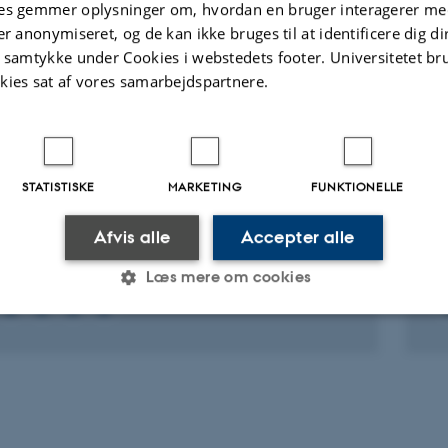
es gemmer oplysninger om, hvordan en bruger interagerer med
er anonymiseret, og de kan ikke bruges til at identificere dig d
Fagfællebedømt
Di
t samtykke under Cookies i webstedets footer. Universitetet br
ve
kies sat af vores samarbejdspartnere.
t
v
ter
Aktiviteter
STATISTISKE
MARKETING
FUNKTIONELLE
KNINGSPROJEKT
F
er counts of Greylag Goose in Denmark
C
Afvis alle
Accepter alle
n. 2022
-
31. dec. 2022
1.
Læs mere om cookies
Statistiske
Marketing
Funktionelle
es hjælper med at gøre hjemmesiden brugbar ved at aktiv