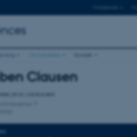
Til studerende
Til
ences
ivning
Om fakultetet
Kontakt
eben Clausen
tilknytning
sker, ph.d.; cand.scient.
for Ecoscience
ologi
NFO