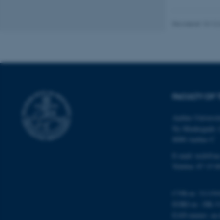
grundlæggende fu
cookies.
Revideret 10.12
Navn
be_typo_user
FACULTY OF 
fe_typo_user
Aarhus Universit
Ny Munkegade 
8000 Aarhus C
E-mail: tech@au
Telefon: 87 15 0
ASP.NET_SessionId
CVR-nr: 311191
EORI-nr.: DK-3
EAN-numre:
au