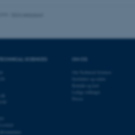
nktioner som navigation mm. Hjemmesiden kan ikke funge
.2025
-
TECH websupport
Udbyder / Domæne
Udløb
Beskrivelse
30
Denne cookie sættes af
TYPO3 Association
minutter
TYPO3, og bruges til at 
.au.dk
session, når en backend-
TYPO3 eller Frontend.
TECHNICAL SCIENCES
OM OS
30
Dette cookienavn er fo
Typo3 Association
minutter
webindholdsstyringssyst
.au.dk
et
Om Technical Sciences
som en brugersessionside
120
Institutter og centre
muligt at gemme bruger
tilfælde er det muligvis
Kontakt og kort
kan indstilles ved defau
Ledige stillinger
dette kan forhindres af 
.dk
de fleste tilfælde er det in
Presse
ødelagt i slutningen af 
0 00
indeholder en tilfældig id
specifikke brugerdata.
Session
Denne cookie er en purp
03
Microsoft Corporation
cookie, der bruges af hj
.au.dk
1119103
i Microsoft .net- teknolo
til at opretholde en an
.dk/eannumre