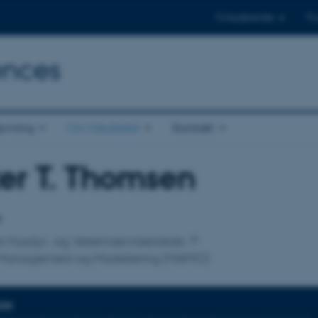
Til studerende
Til
ences
ivning
Om fakultetet
Kontakt
er T. Thomsen
tilknytning
r
 for Husdyr- og Veterinærvidenskab
Management og Modellering (MAMO)
DER