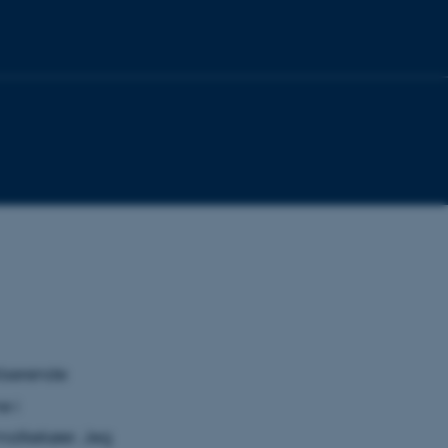
iserende
e i
malkekøer. Jeg