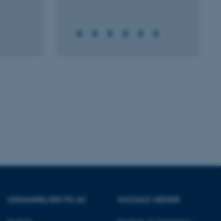
 vores CMS-udbyder,
identificere en backend-
bruger er logget ind i
rbundet med Typo3-
emet. Det bruges generelt
ntifikator for at gøre det
præferencer, men i mange
 ikke nødvendigt, da det
lt af platformen, skønt
webstedsadministratorer. I
dstillet til at blive
en browsersession. Det
entifikator i stedet for
ose platform session
emmesider, som er skrevet
gi. Den bruges af serveren
onym brugersession.
session cookie, brugt af
Bruges normalt til at
ugersession af serveren.
ebsites run on the Windows
UDDANNELSER PÅ AU
SOCIALE MEDIER
is used for load balancing
 page requests are routed
y browsing session.
Bachelor
Facebook AU Engineering