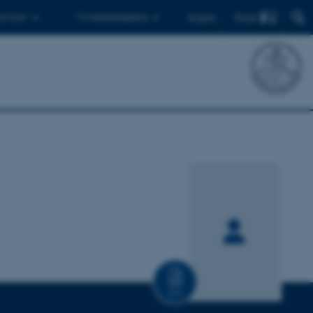
Find
 ph.d.er
Til medarbejdere
English
CV