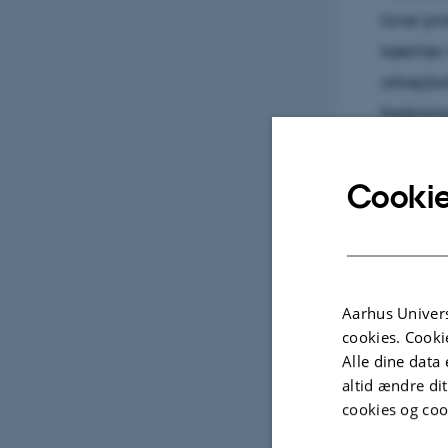
laver pr
køernes 
arbejdsd
forsknin
Cookie
Udva
POST
Aarhus Univers
ANIM
cookies. Cooki
scie
Alle dine data 
welf
altid ændre di
– pre
cookies og coo
Svejs