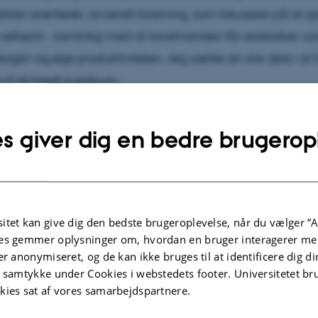
aktisk orienteret, anvendt forskning, som fokuserer på at o
velfærd - samtidig med at landmanden får redskaber, so
agen og øge produktiviteten. Jeg sætter en stor ære i at 
g til et bredt publikum.
s giver dig en bedre brugerop
lgte publikationer
Flere
ER
TIDSSKRIFTARTIK
itet kan give dig den bedste brugeroplevelse, når du vælger ”A
ALAW: The role of veterinary
Canadisk bedr
es gemmer oplysninger om, hvordan en bruger interagerer med
nce in legal cases of animal
topklasse
er anonymiseret, og de kan ikke bruges til at identificere dig d
are offences in animal transport
Thomsen, P.
t samtykke under Cookies i webstedets footer. Universitetet br
liminary results
Bovi : Til fremti
kies sat af vores samarbejdspartnere.
trup, C. +3.