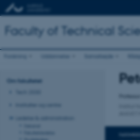
Faculty of Technical Sci
Forskning
Uddannelse
Samarbejde
Rådg
Pet
Titel
Om fakultetet
Primær 
Tech 2030
Professo
Institutter og centre
Institut
ANIVET 
Ledelse & administration
Dekanat
Fakultetsledelse
FAGOMRÅ
Studieledere