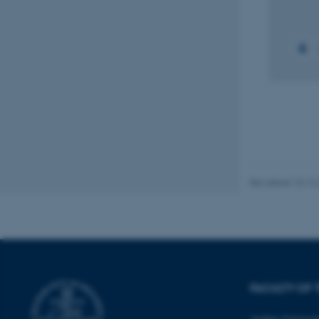
Navn
be_typo_user
fe_typo_user
Revideret 10.12
ASP.NET_SessionId
JSESSIONID
ARRAffinity
FACULTY OF 
Aarhus Universit