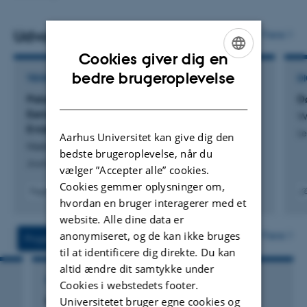
Udvalgte publikationer
Flere
Cookies giver dig en
ENGLISH
bedre brugeroplevelse
TIDSSKRIFTARTIKEL
DI
DANISH
Palaeoenvironmental reconstruction from
D
Eemian insect remains at Ejstrup, Denmark:
W
Evidence for a riverine setting
Le
Aarhus Universitet kan give dig den
Nielsen, E. +7.
bedste brugeroplevelse, når du
Journal of Quaternary Science
vælger ”Accepter alle” cookies.
Cookies gemmer oplysninger om,
Fagfællebedømt
hvordan en bruger interagerer med et
Digital
Digita
version
versi
website. Alle dine data er
vedhæftet
vedh
anonymiseret, og de kan ikke bruges
Flere
Projekter
Aktiviteter
til at identificere dig direkte. Du kan
altid ændre dit samtykke under
FORSKNINGSPROJEKT
Cookies i webstedets footer.
Universitetet bruger egne cookies og
RAINTOP