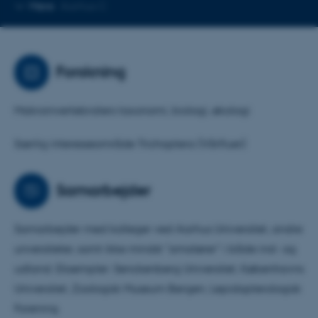
Kopier
Mere
Aarhus C
mailadresse
Forskning
Makroinvertebraters taxonomi, biologi, økologi
Særlig interesseområde Trichoptera (Vårfluer)
Samarbejder
Samarbejder med kolleger ved Aarhus Universitet, andre
unversiteter, samt ikke mindst "amatører" i både ind- og
udland. Eksempler: Senckenberg Universitet, Københavns
Universitet, Zoologisk Museum Bergen, Lepidopterologisk
Forening