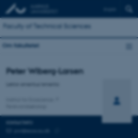
English
Faculty of Technical Sciences
Om fakultetet
Titel
Peter Wiberg-Larsen
Primær tilknytning
Lektor emeritus/emerita
Institut for Ecoscience
Ferskvandsøkologi
KONTAKTINFO
MAILADRESSE
pwl@ecos.au.dk