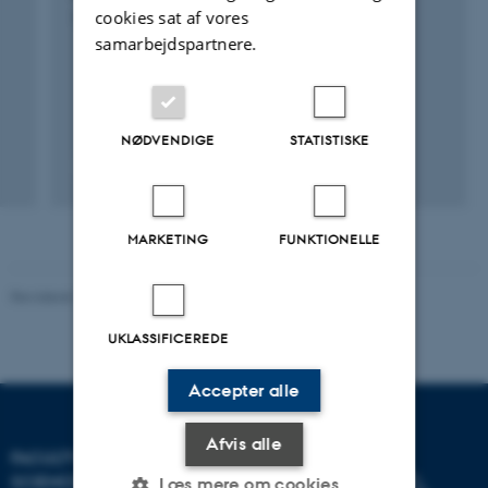
cookies sat af vores
1. juni 2011
samarbejdspartnere.
NØDVENDIGE
STATISTISKE
MARKETING
FUNKTIONELLE
Revideret 10.12.2025
-
TECH websupport
UKLASSIFICEREDE
Accepter alle
Afvis alle
FACULTY OF TECHNICAL
SCIENCES
Læs mere om cookies