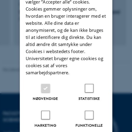
vælger ”Accepter alle” cookies.
FOREDRAG OG MUNDTLIGE BIDRAG
Cookies gemmer oplysninger om,
Membrane filtration of plant protein isolates and
hvordan en bruger interagerer med et
concentrates, peculiarity and opportunities
website. Alle dine data er
anonymiseret, og de kan ikke bruges
til at identificere dig direkte. Du kan
altid ændre dit samtykke under
Cookies i webstedets footer.
Universitetet bruger egne cookies og
cookies sat af vores
Revideret 10.12.2025
-
TECH websupport
samarbejdspartnere.
NØDVENDIGE
STATISTISKE
FACULTY OF TECHNICAL
SCIENCES
MARKETING
FUNKTIONELLE