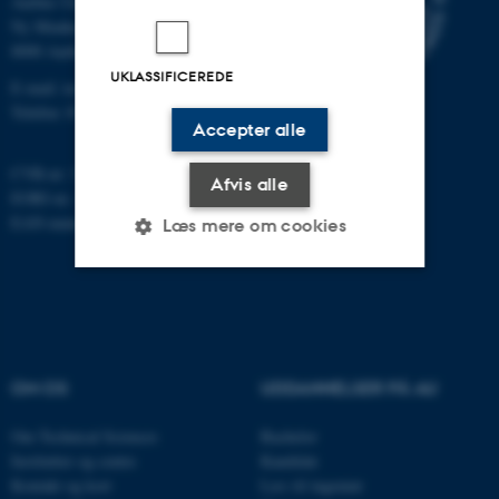
Aarhus Universitet
Ny Munkegade 120
8000 Aarhus C
UKLASSIFICEREDE
E-mail: tech@au.dk
Telefon: 87 15 00 00
Accepter alle
CVR-nr: 31119103
Afvis alle
EORI-nr.: DK-31119103
EAN-numre:
au.dk/eannumre
Læs mere om cookies
Nødvendige
Statistiske
Marketing
Funktionelle
Uklassificerede
OM OS
UDDANNELSER PÅ AU
Om Technical Sciences
Bachelor
Nødvendige cookies hjælper
Institutter og centre
Kandidat
med at gøre hjemmesiden
Kontakt og kort
Læs til ingeniør