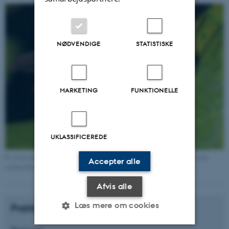
NØDVENDIGE
STATISTISKE
MARKETING
FUNKTIONELLE
UKLASSIFICEREDE
Et af de insekter, der kan blive til nye produktionsdyr i landbruget, er den sorte
Accepter alle
soldaterflue. Foto: Judy Gallagher (wikimedia commons)
Afvis alle
Læs mere om cookies
Praktiske informationer