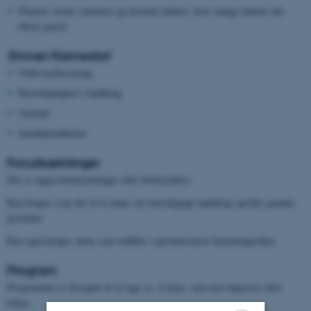
Fluerne sættes sammen og eleverne tjekker, hvor mange hunner der
bliver parret
Emner/Kernestof
Fødevareforsyning
Bæredygtighed i landbrug
Genetik
Insektproduktion
Forudsætninger
Der er ingen forudsætninger eller forberedelse.
Kan bruges som del af et emne om bæredygtigt landbrug og/eller grønne
proteiner.
Kan også bruges alene som indblik i nye/innovative forretningsidéer.
Program
Programmet er designet til at tage ca. 4 timer, men kan tilpasses efter
behov.