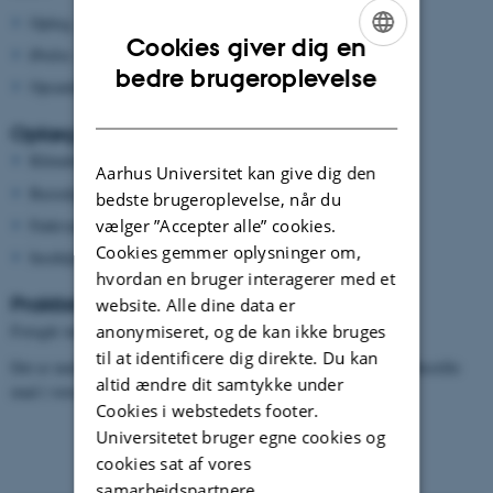
Oplæg
Cookies giver dig en
Øvelse
ENGLISH
bedre brugeroplevelse
Opsamling
DANISH
Oplæg handler om:
Klimaforandringer
Aarhus Universitet kan give dig den
Bæredygtighed i landbrug
bedste brugeroplevelse, når du
Fødevaresikkerhed
vælger ”Accepter alle” cookies.
Cookies gemmer oplysninger om,
Insektproduktion
hvordan en bruger interagerer med et
Praktisk
website. Alle dine data er
Foregår indendørs.
anonymiseret, og de kan ikke bruges
til at identificere dig direkte. Du kan
Det er muligt at spise medbragt mad i kantinen. I kan også forudbestille
altid ændre dit samtykke under
mad i vores kantine (
kontakt kantinen
)
Cookies i webstedets footer.
Universitetet bruger egne cookies og
cookies sat af vores
samarbejdspartnere.