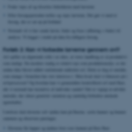
Foder vejes af og tilsættes beholderen med larverne
Efter forsøgsperioden tælles og vejes larverne. Det gør vi med et
forsøg, der er sat op på forhånd
Normalt vil vi her sende larver, foder og frass (afføring + foder) til
analyse. Vi kigger i stedet på data fra tidligere forsøg.
Forløb 2: Kan vi forbedre larverne gennem avl?
Avl spiller en afgørende rolle i at sikre, at vores landbrug er så produktivt
som muligt. Da insekter stadig er relativt nye som produktionsdyr, er der
endnu ikke blevet udført omfattende målrettet avl. Dette er dog et område,
som mange i branchen har stor interesse i. Men hvad skal vi fokusere på i
avlsprocessen? Og hvordan kan vi gennemføre kontrolleret avl med fluer,
når vi normalt har tusindvis af individer samlet? Det er vigtigt at udvikle
metoder, der sikrer genetisk variation og samtidig forbedrer ønskede
egenskaber.
I øvelsen skal eleverne selv tjekke køn på fluerne, sætte hanner og hunner
sammen og observere parringer.
Eleverne får lupper og tjekker hver især kønnet på flere fluer