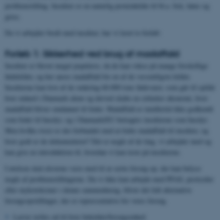
problemstilling. Insekter er en naturlig proteinkilde til bl.a. fisk, høns og
grise.
Da vi arbejder bredt med insekter, har vi lavet to forløb:
Forløb 1: Sikkerhed ved brug af madaffald
Insekter er blevet meget populære, da de kan vokse på mange forskellige
fødekilder, og her anses madaffald for en af de væsentligste kilder.
Insekterne kan leve af de omkring 60.000 tons fødevarer, som går til spilde
hver måned i Danmark alene og derved skabe en cirkulær økonomi, hvor
madaffald bliver omdannet til foder. Madaffald er imidlertid ikke godkendt
som foder til husdyr, og i Danmark/EU betragtes insekterne som husdyr.
Men hvilke risici er der forbundet med at fodre madaffald til insekter, og
hvor godt er de dokumenteret? Det er nogle af de ting, vi arbejder med og
kan give en introduktion til, hvordan vi kan teste på insekterne.
I øvelsen skal eleverne være med til at sætte forsøg op, der kan belyse
nogle af problemstillingerne. Da vi ikke kan arbejde med PFAS, pesticider
eller mykotoksiner i denne sammenhæng, bliver det lidt alternative
forsøgsopstillinger, der er repræsentative for vores forsøg.
Larver tælles ud til hver beholder/forsøgsenhed