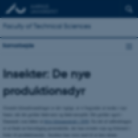
Faculty of Technical Sciences
Samarbejde
Insekter: De nye
produktionsdyr
Grundet klimaforandringer er det vigtigt, at vi begynder at tænke i nye
baner, når det gælder fødevarer og fødevarespild. Det gælder også i
Danmark som håber at
blive klimaneutralt i 2050
. En del af udfordringen
er at finde en bæredygtig proteinkilde, der kan erstatte soja og fiskemel i
foder til produktionsdyr. Insekter kan være med til at løse denne