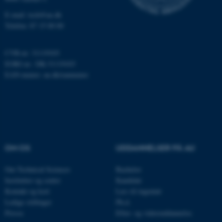
JSESSIONID
Oracle Corporation
.au.dk
E-mail: tech@au.dk
Telefon: 87 15 00 00
CVR-nr: 31119103
ARRAffinity
Microsoft Corporation
.mitstudie.au.dk
EORI-nr.: DK-31119103
EAN-numre:
au.dk/eannumre
esctx
Microsoft Corporation
.login.microsoftonline.com
fpc
Microsoft Corporation
login.microsoftonline.com
OM OS
UDDANNELSER PÅ AU
__cf_bm
Cloudflare Inc.
Om Technical Sciences
Bachelor
.pure.au.dk
Institutter og centre
Kandidat
Kontakt og kort
Læs til ingeniør
Ledige stillinger
Ph.d.
Presse
Efter- og videreuddannelse
__cf_bm
Cloudflare Inc.
.linkedin.com