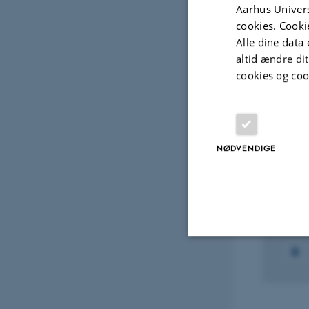
Aarhus Univers
cookies. Cooki
earch: Biogeosciences
Alle dine data 
altid ændre di
Fagfællebedømt
Digital
cookies og coo
version
vedhæftet
Udvalg
NØDVENDIGE
FORS
Nord
1. jan.
Nødvendige