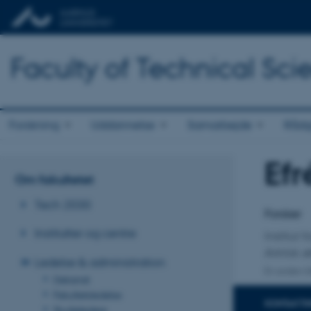
Faculty of Technical Sci
Forskning
Uddannelse
Samarbejde
Rådg
Efr
Titel
Om fakultetet
Primær 
Tech 2030
Forsker
Institutter og centre
Institut 
Arktisk 
Ledelse & administration
En anden ti
Dekanat
Fakultetsledelse
KONTAKTI
Studieledere