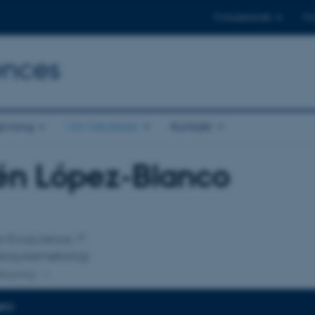
Til studerende
Til
ences
ivning
Om fakultetet
Kontakt
én López-Blanco
tilknytning
for Ecoscience
økosystemøkologi
lknytning
NFO