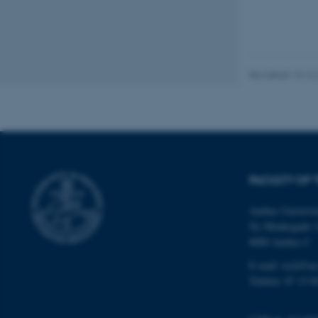
Nødvendige cooki
grundlæggende fu
cookies.
Revideret 10.12
Navn
be_typo_user
FACULTY OF 
fe_typo_user
Aarhus Universit
Ny Munkegade 
8000 Aarhus C
E-mail: tech@au
Telefon: 87 15 0
ASP.NET_SessionId