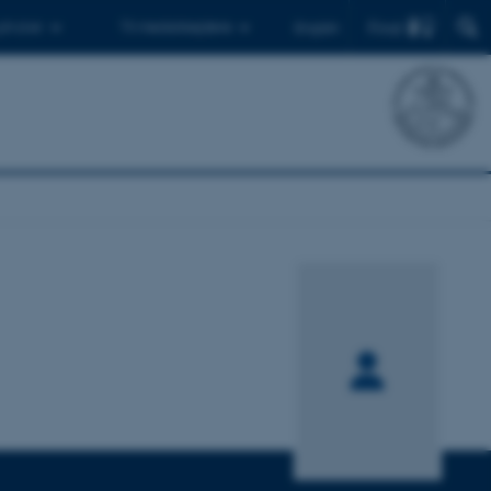
Find
 ph.d.er
Til medarbejdere
English