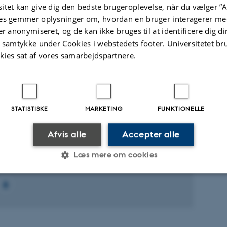
itet kan give dig den bedste brugeroplevelse, når du vælger ”A
es gemmer oplysninger om, hvordan en bruger interagerer med
er anonymiseret, og de kan ikke bruges til at identificere dig d
t samtykke under Cookies i webstedets footer. Universitetet br
Fagfællebedømt
Digital
kies sat af vores samarbejdspartnere.
version
vedhæftet
te projekter
Flere
STATISTISKE
MARKETING
FUNKTIONELLE
KNINGSPROJEKT
Afvis alle
Accepter alle
BorN: The Nordic Borealization Network
Læs mere om cookies
 2024
-
31. dec. 2028
Statistiske
Marketing
Funktionelle