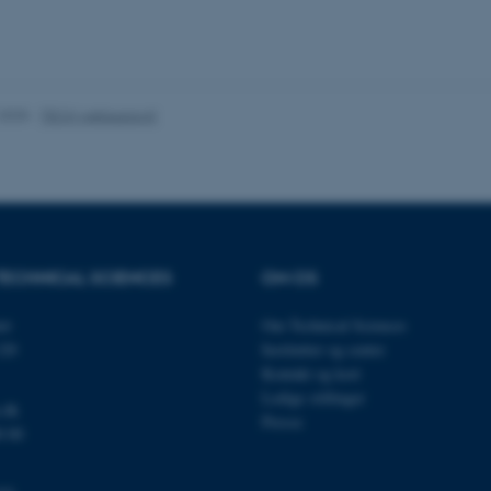
es hjælper med at gøre hjemmesiden brugbar ved at aktiv
nktioner som navigation mm. Hjemmesiden kan ikke funge
.2025
-
TECH websupport
Udbyder / Domæne
Udløb
Beskrivelse
30
Denne cookie sættes af
TYPO3 Association
minutter
TYPO3, og bruges til at 
.au.dk
session, når en backend-
TYPO3 eller Frontend.
TECHNICAL SCIENCES
OM OS
30
Dette cookienavn er fo
Typo3 Association
minutter
webindholdsstyringssyst
.au.dk
som en brugersessionside
muligt at gemme bruger
et
Om Technical Sciences
tilfælde er det muligvis
120
Institutter og centre
kan indstilles ved defau
dette kan forhindres af 
Kontakt og kort
de fleste tilfælde er det in
Ledige stillinger
ødelagt i slutningen af 
.dk
indeholder en tilfældig id
Presse
specifikke brugerdata.
0 00
Session
Denne cookie er en purp
Microsoft Corporation
cookie, der bruges af hj
.au.dk