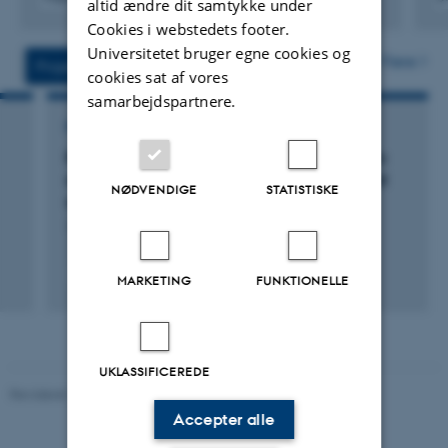
altid ændre dit samtykke under
Digital
Digita
Cookies i webstedets footer.
version
versi
Universitetet bruger egne cookies og
vedhæftet
vedh
Flere
Projekter
Aktiviteter
cookies sat af vores
samarbejdspartnere.
FORSKNINGSPROJEKT
RowCrop: RowCrop. Row cropping in organic
arable farming for increased productivity and
NØDVENDIGE
STATISTISKE
sustainability
1. jan. 2014
-
31. dec. 2017
+5
MARKETING
FUNKTIONELLE
UKLASSIFICEREDE
Revideret 10.12.2025
-
TECH websupport
Accepter alle