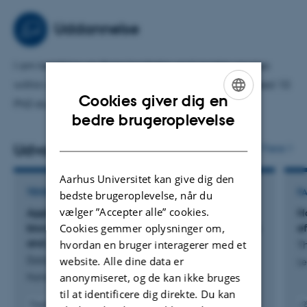
technologies (separation, acidification, anaerobic
digestion, gasification) on the composition, turnover,
Uddannelse
utilization and environmental effects of animal manure.
Utilization of nutrients in re-cycled residues and wastes in
I am teaching on three bachelor and master courses
plant production.
within agroecology. I have supervised/co-supervised 10
Cookies giver dig en
Long-term organic arable crop rotations and effects on
PhD students, 9 postdocs and 7 MSc students.
ENGLISH
bedre brugeroplevelse
crop production, utilization and losses of nutrients.
DANISH
Udvalgte publikationer
Flere
Aarhus Universitet kan give dig den
TIDSSKRIFTARTIKEL
F
bedste brugeroplevelse, når du
vælger ”Accepter alle” cookies.
Application of liquid fraction of digestates and
H
biochar in winter wheat: nitrous oxide emissions
e
Cookies gemmer oplysninger om,
and yield response
hvordan en bruger interagerer med et
Th
Dold, C. +3.
website. Alle dine data er
Le
anonymiseret, og de kan ikke bruges
Nutrient Cycling in Agroecosystems
til at identificere dig direkte. Du kan
Fagfællebedømt