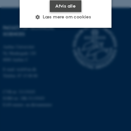
Afvis alle
Læs mere om cookies
FACULTY OF TECHNICAL
SCIENCES
Nødvendige
Statistiske
Marketing
Aarhus Universitet
Funktionelle
Uklassificerede
Ny Munkegade 120
8000 Aarhus C
E-mail: tech@au.dk
Nødvendige cookies hjælper
Telefon: 87 15 00 00
med at gøre hjemmesiden
brugbar ved at aktivere nogle
CVR-nr: 31119103
grundlæggende funktioner
EORI-nr.: DK-31119103
som navigation mm.
EAN-numre:
au.dk/eannumre
Hjemmesiden kan ikke
fungerer uden disse cookies.