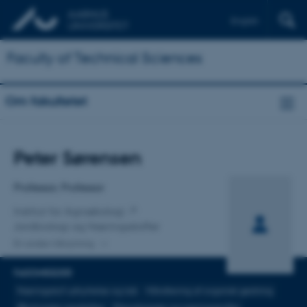
English
Faculty of Technical Sciences
Om fakultetet
Titel
Peter Sørensen
Primær tilknytning
Professor, Professor
Institut for Agroøkologi
Jordbiologi og Næringsstoffer
En anden tilknytning
FAGOMRÅDER
Næringsstof udnyttelse og tab
Håndtering af organisk gødning