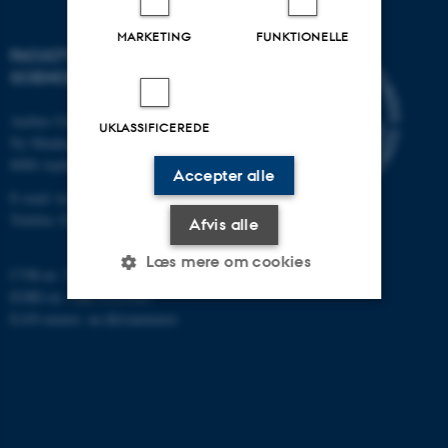
MARKETING
FUNKTIONELLE
FACULTY OF TECHNICAL
SCIENCES
Aarhus Universitet
UKLASSIFICEREDE
Ny Munkegade 120
8000 Aarhus C
Accepter alle
E-mail: tech@au.dk
Telefon: 87 15 00 00
Afvis alle
Læs mere om cookies
CVR-nr: 31119103
EORI-nr.: DK-31119103
EAN-numre:
au.dk/eannumre
Nødvendige
Statistiske
Marketing
Funktionelle
Uklassificerede