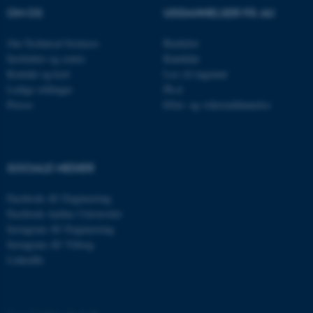
Nødvendige cookies hjælper
OM OS
UDDANNELSER PÅ AU
med at gøre hjemmesiden
brugbar ved at aktivere nogle
Om Technical Sciences
Bachelor
grundlæggende funktioner
Institutter og centre
Kandidat
Kontakt og kort
Læs til ingeniør
som navigation mm.
Ledige stillinger
Ph.d.
Hjemmesiden kan ikke
Presse
Efter- og videreuddannelse
fungerer uden disse cookies.
SOCIALE MEDIER
Navn
Udbyder / Domæne
be_typo_user
TYPO3 Association
Facebook AU Engineering
.au.dk
Facebook Aarhus Universitet
Instagram AU Engineering
Instagram AU Viborg
fe_typo_user
Typo3 Association
LinkedIn
.au.dk