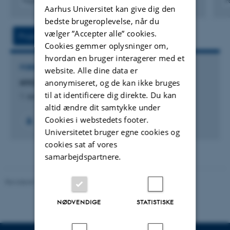
Fagfællebedømt
F
Aarhus Universitet kan give dig den
Digital
bedste brugeroplevelse, når du
version
vedhæftet
vælger ”Accepter alle” cookies.
Projekt
Aktiviteter
Cookies gemmer oplysninger om,
hvordan en bruger interagerer med et
FORSKNINGSPROJEKT
website. Alle dine data er
anonymiseret, og de kan ikke bruges
HYCON: Hydrogen in anaerobic digestion
til at identificere dig direkte. Du kan
1. apr. 2011
-
1. sep. 2015
altid ændre dit samtykke under
Cookies i webstedets footer.
Universitetet bruger egne cookies og
cookies sat af vores
samarbejdspartnere.
Revideret 10.12.2025
-
TECH websupport
NØDVENDIGE
STATISTISKE