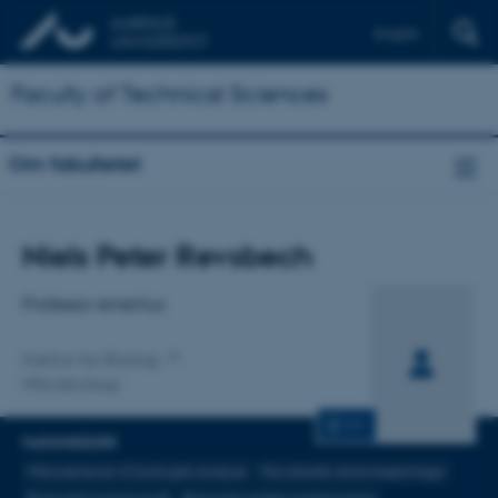
English
Faculty of Technical Sciences
Om fakultetet
Titel
Niels Peter Revsbech
Primær tilknytning
Professor emeritus
Institut for Biologi
Mikrobiologi
CV
FAGOMRÅDER
Mikrosensorer til biologisk analyse
Microbielle stofomsætninger