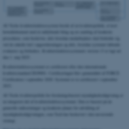
AU-Techs kvalitetsledelsessystem består af en kvalitetspolitik, et kort
hoveddokument med ni uddybende bilag og en samling af konkrete
procedurer, som beskriver, dels hvordan medarbejdere skal forholde sig
ved de enkelte led i opgaveløsningen og dels, hvordan systemet løbende
evalueres og forbedres. Kvalitetsledelsessystemets version 13 er lagt ud
den 1. maj 2025.
Kvalitetsledelsessystemet er certificeret efter den internationale
kvalitetsstandard ISO9001. Certificeringen blev gennemført af FORCE
Certification i september 2020. Systemet er re-certificeret i september
2023.
AU-Techs kvalitetspolitik for forskningsbaseret myndighedsrådgivning er
en integreret del af kvalitetsledelsessystemet. Den er baseret på de
generelle målsætninger og konkrete planer for udvikling af
myndighedsrådgivningen, som Tech har beskrevet i den nuværende
strategi.