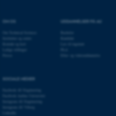
OM OS
UDDANNELSER PÅ AU
Om Technical Sciences
Bachelor
Institutter og centre
Kandidat
Kontakt og kort
Læs til ingeniør
Ledige stillinger
Ph.d.
Presse
Efter- og videreuddannelse
ASP.NET_SessionId
Microsoft Corporation
.au.dk
SOCIALE MEDIER
Facebook AU Engineering
JSESSIONID
Oracle Corporation
.au.dk
Facebook Aarhus Universitet
Instagram AU Engineering
Instagram AU Viborg
LinkedIn
ARRAffinity
Microsoft Corporation