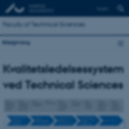
English
Faculty of Technical Sciences
Rådgivning
Kvalitetsledelsessystem
ved Technical Sciences