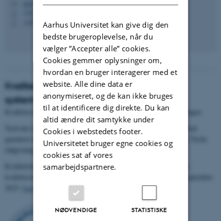
tpl@au.dk
M
1521, 222
H
+4522972351
P
Aarhus Universitet kan give dig den
bedste brugeroplevelse, når du
vælger ”Accepter alle” cookies.
Cookies gemmer oplysninger om,
hvordan en bruger interagerer med et
website. Alle dine data er
Kvalitetssikring efter ISO9001-certificeret
anonymiseret, og de kan ikke bruges
system
til at identificere dig direkte. Du kan
Kvalitetssikring af hele processen er et vigtigt element i rådgivningen.
altid ændre dit samtykke under
Tech har derfor et kvalitetsledelsessystem for rådgivningen, der skal
Cookies i webstedets footer.
garantere høj kvalitet og dokumentere, hvordan kvaliteten sikres i Techs
Universitetet bruger egne cookies og
rådgivning.
cookies sat af vores
Kvalitetsledelsessystemet blev certificeret efter den internationale
samarbejdspartnere.
kvalitetsstandard ISO9001 i september 2020 og re-certificeret i september
2023.
Læs mere ved at klikke her
.
NØDVENDIGE
STATISTISKE