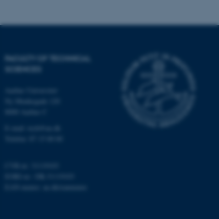
Nødvendige cookies hjælper
med at gøre hjemmesiden
brugbar ved at aktivere nogle
grundlæggende funktioner
FACULTY OF TECHNICAL
som navigation mm.
SCIENCES
Hjemmesiden kan ikke
Aarhus Universitet
fungerer uden disse cookies.
Ny Munkegade 120
8000 Aarhus C
E-mail: tech@au.dk
Navn
Udbyder / Domæne
Telefon: 87 15 00 00
be_typo_user
TYPO3 Association
.au.dk
CVR-nr: 31119103
EORI-nr.: DK-31119103
EAN-numre:
au.dk/eannumre
fe_typo_user
Typo3 Association
.au.dk